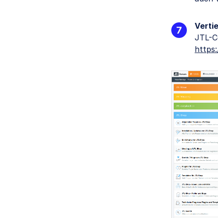
Verti
JTL-C
https: