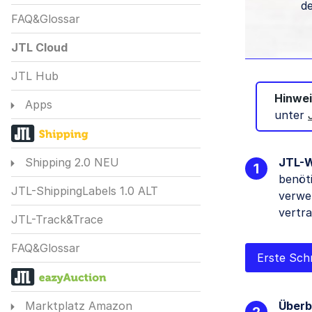
de
FAQ&Glossar
JTL Cloud
JTL Hub
Hinwei
Apps
unter
JTL-W
Shipping 2.0 NEU
benöti
JTL-ShippingLabels 1.0 ALT
verwe
vertra
JTL-Track&Trace
FAQ&Glossar
Erste Sch
Überb
Marktplatz Amazon