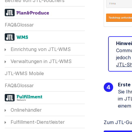
Betrieb von JTL-Vouchers
FAQ&Glossar
Hinwei
Einrichtung von JTL-WMS
Commun
jedoch
Verwaltungen in JTL-WMS
JTL-Sh
JTL-WMS Mobile
Erste
FAQ&Glossar
Sie Ih
im JT
einem
Onlinehändler
Fulfillment-Dienstleister
Zum JTL-Gui