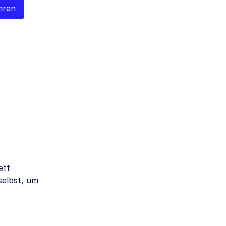
hren
ett
selbst, um