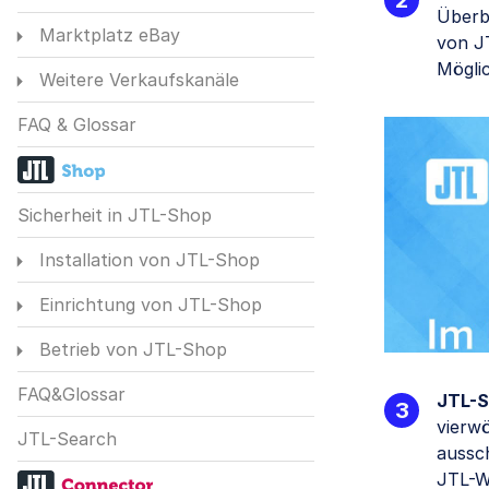
Überbl
Marktplatz eBay
von J
Mögli
Weitere Verkaufskanäle
FAQ & Glossar
Sicherheit in JTL-Shop
Installation von JTL-Shop
Einrichtung von JTL-Shop
Betrieb von JTL-Shop
FAQ&Glossar
JTL-S
vierwö
JTL-Search
aussch
JTL-W