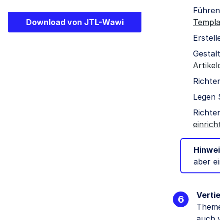
Führen
Templa
Download von JTL-Wawi
Erstell
Gestalt
Artikel
Richten
Legen S
Richten
einrich
Hinwei
aber e
Verti
Theme
auch v