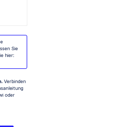
se
ssen Sie
e hier:
n.
Verbinden
nsanleitung
wi oder