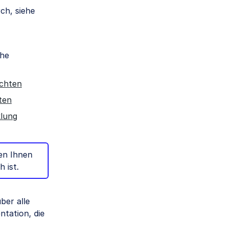
ch, siehe
ehe
ichten
ten
lung
en Ihnen
 ist.
ber alle
tation, die