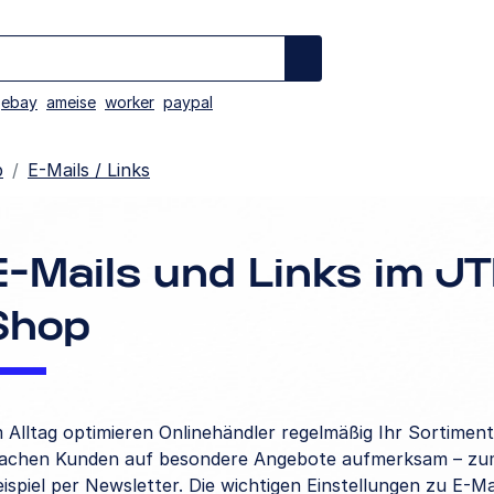
ebay
ameise
worker
paypal
p
E-Mails / Links
E-Mails und Links im JT
Shop
 Alltag optimieren Onlinehändler regelmäßig Ihr Sortimen
achen Kunden auf besondere Angebote aufmerksam – z
ispiel per Newsletter. Die wichtigen Einstellungen zu E-Ma