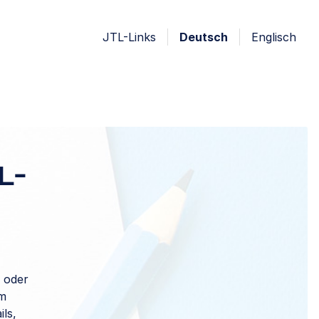
JTL-Links
Deutsch
Englisch
L-
t oder
um
ils,