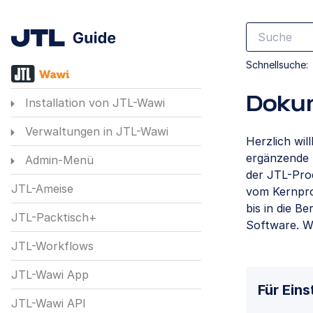
Schnellsuche:
Doku
Installation von JTL-Wawi
Verwaltungen in JTL-Wawi
Herzlich wi
ergänzende S
Admin-Menü
der JTL-Prod
JTL-Ameise
vom Kernpro
bis in die B
JTL-Packtisch+
Software. W
JTL-Workflows
JTL-Wawi App
Für Eins
JTL-Wawi API