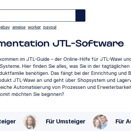
ebay
ameise
worker
paypal
mentation JTL-Software
llkommen im JTL-Guide – der Online-Hilfe für JTL-Wawi un
ysteme. Hier finden Sie alles, was Sie in der tagtäglichen 
uktfamilie benötigen. Das fängt bei der Einrichtung und 
dukt JTL-Wawi an und geht über Shopsystem und Lager
ereiche Automatisierung von Prozessen und Erweiterbarkei
omit möchten Sie beginnen?
teiger
Für Umsteiger
Für A