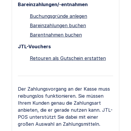
Bareinzahlungen/-entnahmen
Buchungsgründe anlegen
Bareinzahlungen buchen
Barentnahmen buchen
JTL-Vouchers
Retouren als Gutschein erstatten
Der Zahlungsvorgang an der Kasse muss
reibungslos funktionieren. Sie müssen
Ihrem Kunden genau die Zahlungsart
anbieten, die er gerade nutzen kann. JTL-
POS unterstützt Sie dabei mit einer
großen Auswahl an Zahlungsmitteln.