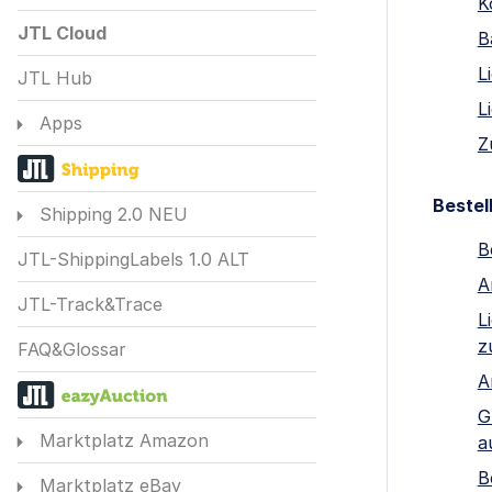
K
JTL Cloud
B
L
JTL Hub
L
Apps
Z
Bestel
Shipping 2.0 NEU
B
JTL-ShippingLabels 1.0 ALT
A
JTL-Track&Trace
L
z
FAQ&Glossar
A
G
Marktplatz Amazon
a
B
Marktplatz eBay