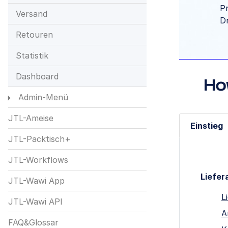
Pr
Versand
D
Retouren
Statistik
Dashboard
Ho
Admin-Menü
JTL-Ameise
Einstieg
JTL-Packtisch+
JTL-Workflows
Liefer
JTL-Wawi App
L
JTL-Wawi API
A
FAQ&Glossar