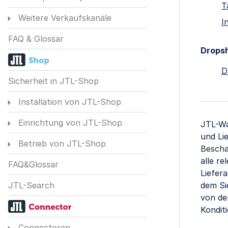
T
Weitere Verkaufskanäle
I
FAQ & Glossar
Dropsh
D
Sicherheit in JTL-Shop
Installation von JTL-Shop
Einrichtung von JTL-Shop
JTL-Wa
und Li
Betrieb von JTL-Shop
Bescha
alle r
FAQ&Glossar
Liefer
dem Si
JTL-Search
von de
Kondit
Connectoren