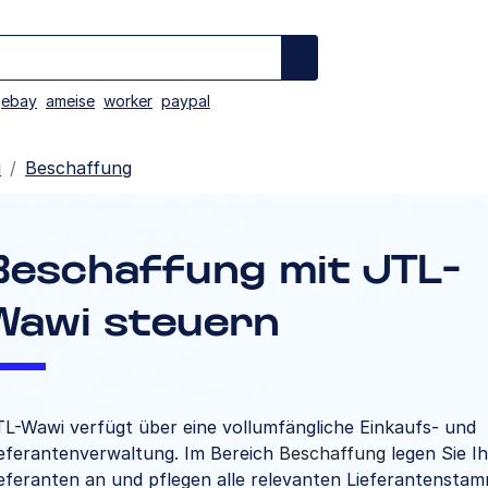
ebay
ameise
worker
paypal
i
Beschaffung
Beschaffung mit JTL-
Wawi steuern
TL-Wawi verfügt über eine vollumfängliche Einkaufs- und
ieferantenverwaltung. Im Bereich
Beschaffung
legen Sie I
ieferanten an und pflegen alle relevanten Lieferantensta