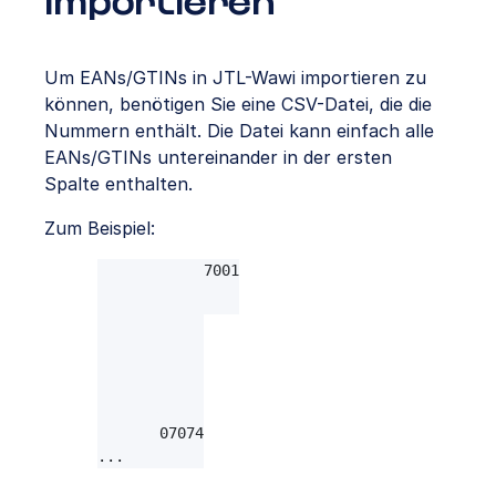
importieren
Um EANs/GTINs in JTL-Wawi importieren zu
können, benötigen Sie eine CSV-Datei, die die
Nummern enthält. Die Datei kann einfach alle
EANs/GTINs untereinander in der ersten
Spalte enthalten.
Zum Beispiel:
123456707001

123456707010

123456707029

123456707038

123456707047

123456707056

123456707065

123456707074

...