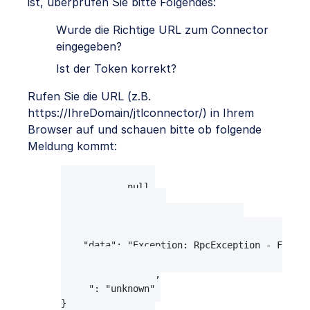
ist, überprüfen Sie bitte Folgendes:
Wurde die Richtige URL zum Connector
eingegeben?
Ist der Token korrekt?
Rufen Sie die URL (z.B.
https://IhreDomain/jtlconnector/) in Ihrem
Browser auf und schauen bitte ob folgende
Meldung kommt:
{

  "result": null,

  "error": {

    "code": -32600,

    "message": "Invalid Request",

    "data": "Exception: RpcException - File: 
  },

  "jtlrpc": "2.0",

  "id": "unknown"
