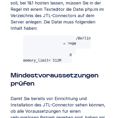
soll, bei 1&1 hosten lassen, müssen Sie in der
Regel mit einem Texteditor die Datei php.ini im
Verzeichnis des JTL-Connectors auf dem
Server anlegen. Die Datei muss folgenden
Inhalt haben:
date.timezone= Europe/Berlin

upload_max_filesize= 200M

post_max_size= 200M

max_execution_time= 300

memory_limit= 512M
Mindestvoraussetzungen
prüfen
Damit Sie bereits vor Einrichtung und
Installation des JTL-Connector sehen können,
ob alle Voraussetzungen für einen
reibungslosen Betrieb gegeben sind, haben wir