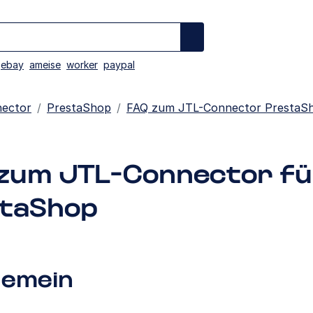
ebay
ameise
worker
paypal
ector
PrestaShop
FAQ zum JTL-Connector PrestaS
zum JTL-Connector fü
taShop
gemein