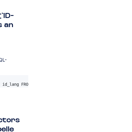
`ID-
s an
QL-
d_lang FROM ps_lang);

 id_lang FROM ps_lang);
ctors
elle