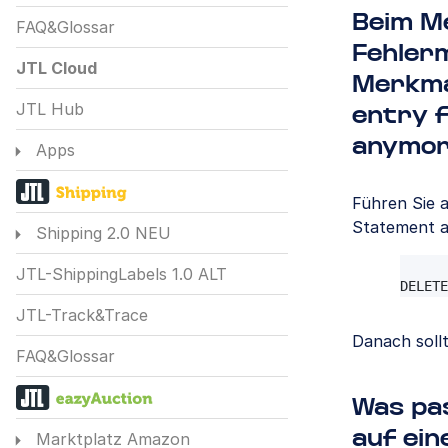
Beim Me
FAQ&Glossar
Fehlerm
JTL Cloud
Merkmal
JTL Hub
entry f
anymore
Apps
Führen Sie 
Statement a
Shipping 2.0 NEU
DE
JTL-ShippingLabels 1.0 ALT
DELETE
JTL-Track&Trace
Danach sollt
FAQ&Glossar
Was pa
auf ein
Marktplatz Amazon