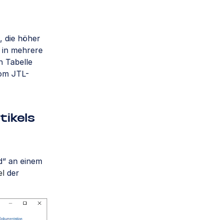
, die höher
in mehrere
n Tabelle
om JTL-
tikels
d“ an einem
el
der