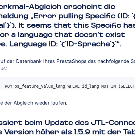
rkmal-Abgleich erscheint die
eldung „Error pulling Specific (ID: `{
`}`). It seems that this Specific ha
or a language that doesn't exist
. Language ID: `{`ID-Sprache`}`“.
auf der Datenbank Ihres PrestaShops das nachfolgende S
us:
LETE FROM ps_feature_lang WHERE id_lang NOT IN (SELECT i
 FROM ps_feature_value_lang WHERE id_lang NOT IN (SELECT
e der Abgleich wieder laufen.
ssiert beim Update des JTL-Conne
e Version höher als 1.5.9 mit der Tab