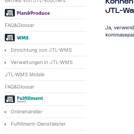
Betrieb von JTL-Vouchers
Können 
JTL-Wa
FAQ&Glossar
Ja, verwende
kommaseparie
Einrichtung von JTL-WMS
Verwaltungen in JTL-WMS
JTL-WMS Mobile
FAQ&Glossar
Onlinehändler
Fulfillment-Dienstleister