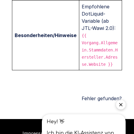
Empfohlene
DotLiquid-
Variable (ab
JTL-Wawi 2.0):
Besonderheiten/Hinweise
{{
Vorgang.Allgeme
in.Stammdaten.H
ersteller.Adres
se.Website }}
Fehler gefunden?
Impressum
Datenschutz
AGB