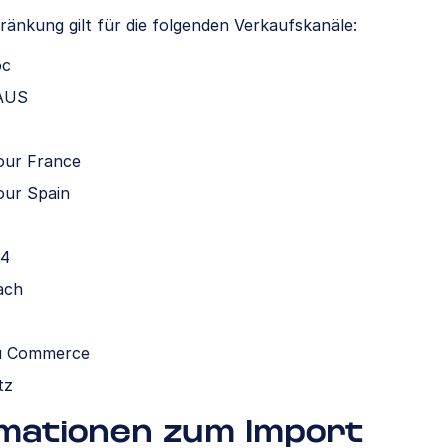
ränkung gilt für die folgenden Verkaufskanäle:
oc
AUS
our France
our Spain
4
ach
u Commerce
tz
mationen zum Import