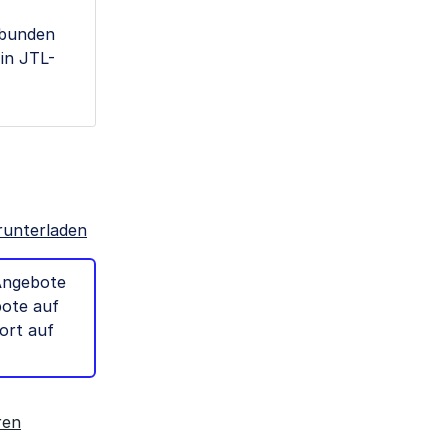
ebunden
in JTL-
runterladen
 Angebote
bote auf
ort auf
ren