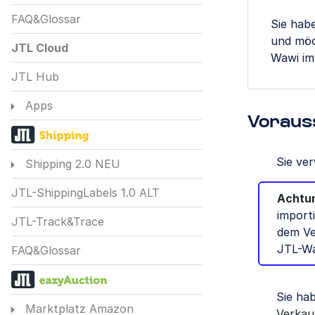
FAQ&Glossar
Sie hab
und möc
JTL Cloud
Wawi im
JTL Hub
Apps
Voraus
Sie ve
Shipping 2.0 NEU
JTL-ShippingLabels 1.0 ALT
Achtu
import
JTL-Track&Trace
dem Ve
JTL-Waw
FAQ&Glossar
Sie ha
Marktplatz Amazon
Verkau