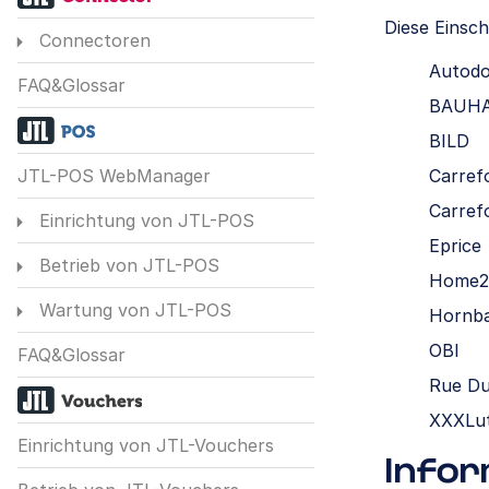
Diese Einsch
Connectoren
Autod
FAQ&Glossar
BAUH
BILD
Carref
JTL-POS WebManager
Carref
Einrichtung von JTL-POS
Eprice
Betrieb von JTL-POS
Home2
Wartung von JTL-POS
Hornb
OBI
FAQ&Glossar
Rue D
XXXLu
Einrichtung von JTL-Vouchers
Infor