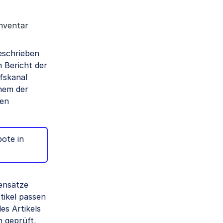
nventar
eschrieben
 Bericht der
fskanal
inem der
ren
ote in
tensätze
tikel passen
es Artikels
n geprüft,