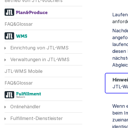
Betrieb von JTL-Vouchers
Laufen
anford
FAQ&Glossar
Nachde
angefo
laufen
Einrichtung von JTL-WMS
diesen 
nächst
Verwaltungen in JTL-WMS
Abglei
JTL-WMS Mobile
Hinwei
FAQ&Glossar
JTL-Wa
Wenn e
Onlinehändler
beim I
Fulfillment-Dienstleister
zueina
identi