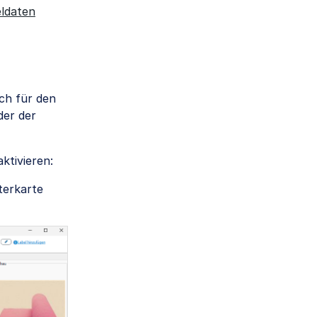
eldaten
ch für den
der der
ktivieren:
sterkarte