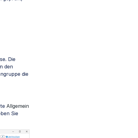
se. Die
in den
engruppe die
rte
Allgemein
ben Sie