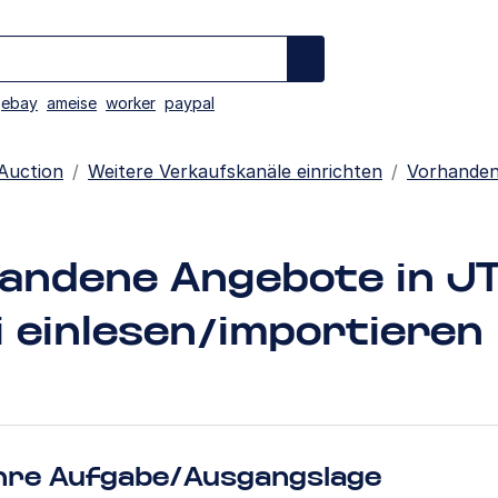
ebay
ameise
worker
paypal
Auction
Weitere Verkaufskanäle einrichten
Vorhanden
andene Angebote in J
 einlesen/importieren
hre Aufgabe/Ausgangslage