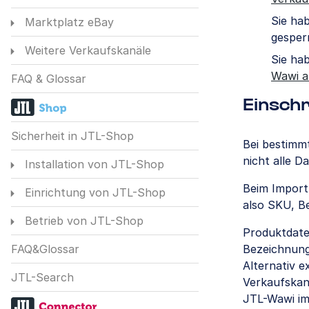
Sie ha
Marktplatz eBay
gesper
Weitere Verkaufskanäle
Sie ha
Wawi a
FAQ & Glossar
Einsch
Sicherheit in JTL-Shop
Bei bestimm
nicht alle D
Installation von JTL-Shop
Beim Import
Einrichtung von JTL-Shop
also SKU, B
Betrieb von JTL-Shop
Produktdate
Bezeichnung
FAQ&Glossar
Alternativ 
JTL-Search
Verkaufskan
JTL-Wawi im