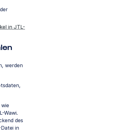
oder
ikel in JTL-
len
n, werden
otsdaten,
 wie
L-Wawi.
ackend des
Datei in