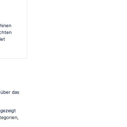
chinen
öchten
det
über das
ngezeigt
tegorien,