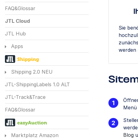
FAQ&Glossar
I
JTL Cloud
Sie ben
JTL Hub
hochzul
zunächs
Apps
werden 
Shipping 2.0 NEU
Site
JTL-ShippingLabels 1.0 ALT
JTL-Track&Trace
Öffne
Men
FAQ&Glossar
Stelle
werden
Blog
u
Marktplatz Amazon