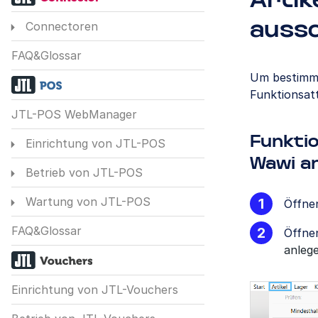
Artik
Connectoren
aussc
FAQ&Glossar
Um bestimmt
Funktionsatt
JTL-POS WebManager
Funktio
Einrichtung von JTL-POS
Wawi a
Betrieb von JTL-POS
Wartung von JTL-POS
Öffne
FAQ&Glossar
Öffne
anleg
Einrichtung von JTL-Vouchers