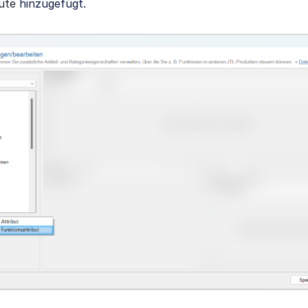
ute
hinzugefügt.