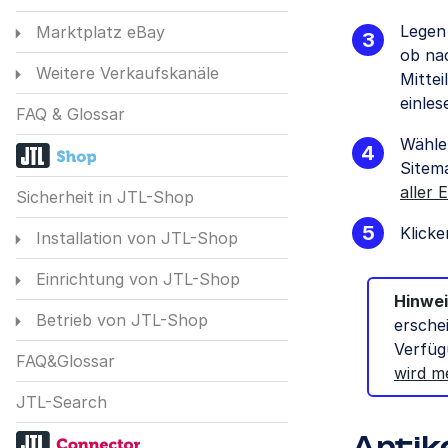
Legen
Marktplatz eBay
ob na
Weitere Verkaufskanäle
Mittei
einles
FAQ & Glossar
Wählen
Sitema
aller 
Sicherheit in JTL-Shop
Klicke
Installation von JTL-Shop
Einrichtung von JTL-Shop
Hinwei
Betrieb von JTL-Shop
ersche
Verfüg
FAQ&Glossar
wird m
JTL-Search