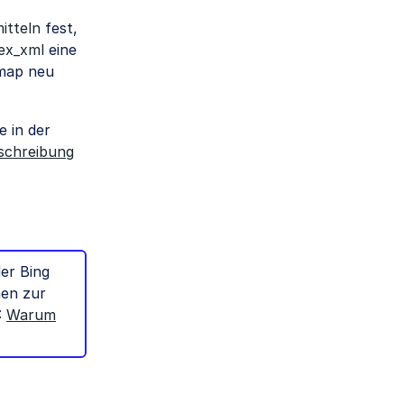
itteln
fest,
ex_xml
eine
emap neu
e in der
schreibung
er Bing
nen zur
:
Warum