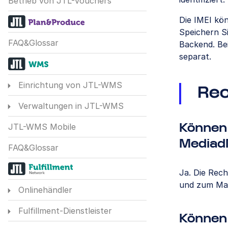
Betrieb von JTL-Vouchers
Die IMEI kö
Speichern S
FAQ&Glossar
Backend. Bei
separat.
Einrichtung von JTL-WMS
Rec
Verwaltungen in JTL-WMS
JTL-WMS Mobile
Können
Mediad
FAQ&Glossar
Ja. Die Rec
und zum Mar
Onlinehändler
Fulfillment-Dienstleister
Können