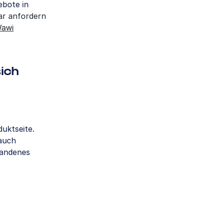
ebote in
ar anfordern
Wawi
ich
duktseite.
 auch
handenes