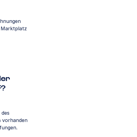
echnungen
 Marktplatz
der
f?
 des
n vorhanden
fungen.