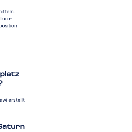
itteln.
aturn-
position
platz
?
wi erstellt
Saturn