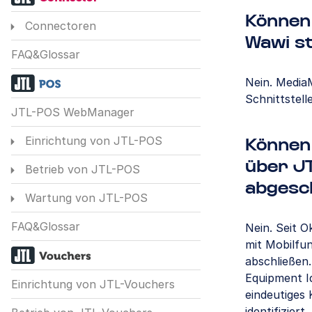
Können
Connectoren
Wawi s
FAQ&Glossar
Nein. MediaM
Schnittstell
JTL-POS WebManager
Einrichtung von JTL-POS
Können
über J
Betrieb von JTL-POS
abgesc
Wartung von JTL-POS
FAQ&Glossar
Nein. Seit 
mit Mobilfu
abschließen.
Equipment Ide
Einrichtung von JTL-Vouchers
eindeutiges
identifiziert.