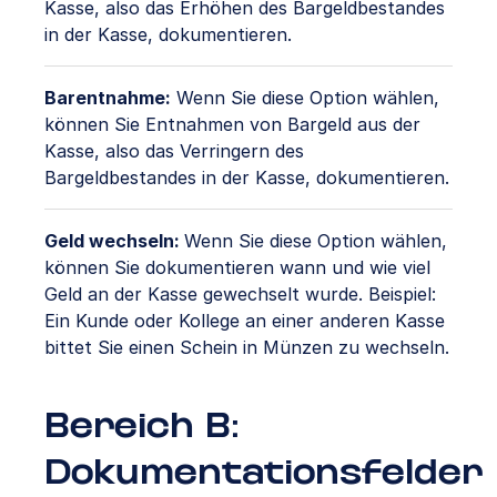
Kasse, also das Erhöhen des Bargeldbestandes
in der Kasse, dokumentieren.
Barentnahme:
Wenn Sie diese Option wählen,
können Sie Entnahmen von Bargeld aus der
Kasse, also das Verringern des
Bargeldbestandes in der Kasse, dokumentieren.
Geld wechseln:
Wenn Sie diese Option wählen,
können Sie dokumentieren wann und wie viel
Geld an der Kasse gewechselt wurde. Beispiel:
Ein Kunde oder Kollege an einer anderen Kasse
bittet Sie einen Schein in Münzen zu wechseln.
Bereich B:
Dokumentationsfelder