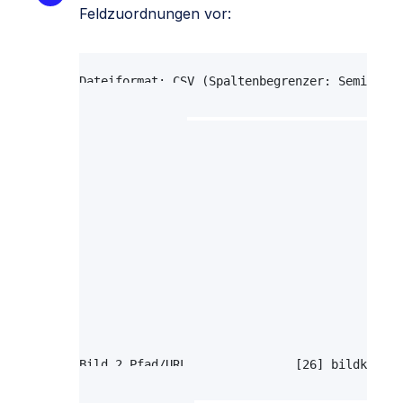
Feldzuordnungen vor:
Import von Artikeldaten, 07.03.2013 17:08
Dateiformat: CSV (Spaltenbegrenzer: Semikolon
Feldzuordnungen

---------------

Artikelnummer                 [3] ID         
EAN/Barcode                   [7] EAN        
Artikelname                   [4] Name       
Kurzbeschreibung              [5] Kurzbeschre
Anmerkung                     [6] Artikelnumm
Std. VK Brutto                [10] vk        
EK Netto (für GLD)            [16] ek        
Steuersatz in %               [22] ust       
Lagerbestand                  [14] Bestand   
Mindestlagerbestand           [17] mindestbes
Bild 1 Pfad/URL               [25] bild      
Bild 2 Pfad/URL               [26] bildk     
Weitere Sprachen
