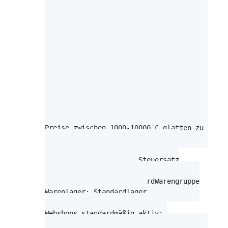
Dezimaltrennzeichen                          
Tausendertrennzeichen                        
Beim Aktualisieren Artikelangaben nicht mit l
Importierte Bilder als Internetbilder markier
Sonderpreise aktualisierter Artikel löschen  
Artikelnummern automatisch vergeben, falls ni
Aktualisierung vom Lagerbestand              
Aktualisierung vom eBay Preis                
Preise bis 10 € glätten zu                   
Preise zwischen 10-100 € glätten zu          
Preise zwischen 100-1000 € glätten zu        
Preise zwischen 1000-10000 € glätten zu      
Lieferant: kein Standardlieferant

Steuerklasse: normaler Steuersatz

Versandklasse: standard

Warengruppe: keine StandardWarengruppe

Warenlager: Standardlager

Webshops standardmäßig aktiv: 
