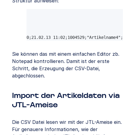
Struktur aufweisen:
"ShopID";"moddate";"ID";"Name";"Kurzbesch
0;04.03.13 03:05;1004121;"Artikelname1";"Kurz
0;11.02.13 14:02;1004131;"Artikelname2";"Kurz
0;13.02.13 12:01;1004126;"Artikelname3";"Kurz
0;21.02.13 11:02;1004529;"Artikelname4";"Kurz
Sie können das mit einem einfachen Editor zb.
Notepad kontrollieren. Damit ist der erste
Schritt, die Erzeugung der CSV-Datei,
abgechlossen.
Import der Artikeldaten via
JTL-Ameise
Die CSV Datei lesen wir mit der JTL-Ameise ein.
Für genauere Informationen, wie der