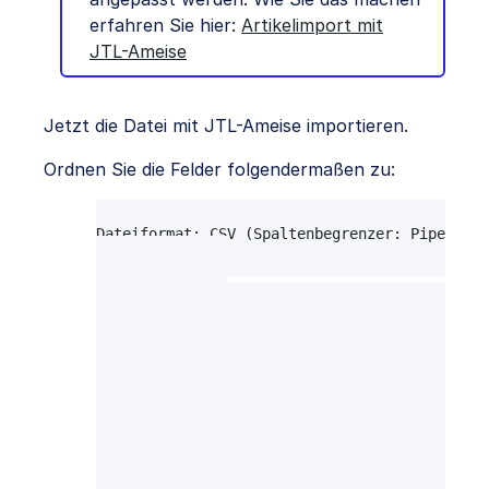
erfahren Sie hier:
Artikelimport mit
JTL-Ameise
Jetzt die Datei mit JTL-Ameise importieren.
Ordnen Sie die Felder folgendermaßen zu:
Import von Artikeldaten, 23.04.2013 17:36
Dateiformat: CSV (Spaltenbegrenzer: Pipe ( | 
Feldzuordnungen

---------------

Artikelnummer                 [1] Produktnumm
EAN/Barcode                   [12] EAN       
Artikelname                   [2] Bezeichnung
Kurzbeschreibung              [5] Kurztext   
Beschreibung                  [6] Langtext   
Std. VK Brutto                [4] *VK-Preis (
EK Netto (für GLD)            [13] EK-Preis  
Lagerbestand                  [17] LagerBesta