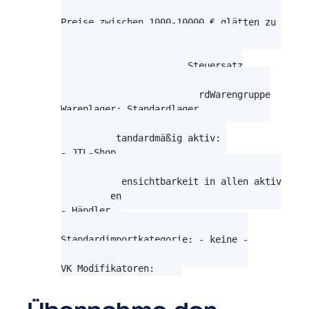
Preise zwischen 100-1000 € glätten zu        
Preise zwischen 1000-10000 € glätten zu      
Lieferant: kein Standardlieferant

Steuerklasse: normaler Steuersatz

Versandklasse: standard

Warengruppe: keine StandardWarengruppe

Warenlager: Standardlager

Webshops standardmäßig aktiv: 

- JTL-Shop

Kundengruppensichtbarkeit in allen aktiven Sh
- Endkunden

- Händler

Standardimportkategorie: - keine -

VK Modifikatoren: 