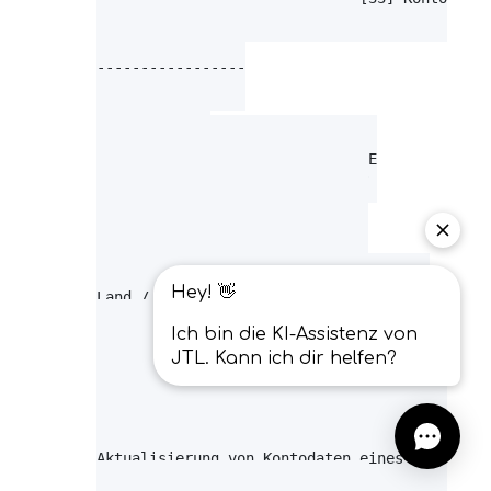
Präfixe / Suffixe

-----------------

Standardwerte

-------------

Land / ISO (2-stellig)        DE

Aktiv                         Y

Newsletter                    N

Kassenkunde                   N

Gesperrt                      N

Drittland                     0

Land / ISO (2-stellig) LieferadresseDE

Einstellungen

-------------

Importart                                    
Identifizierung der zu aktualisierenden Kunde
Kundennummern automatisch vergeben, falls nic
Aktualisierung von Kontodaten eines Kunden   