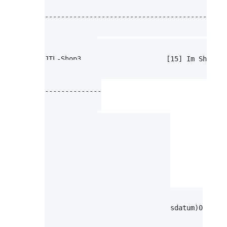
Sonderpreise pro Kundengruppe und Plattform

--------------------------------------------

Webshop Aktiv

-------------

JTL-Shop3                     [15] Im Shop an
Sichtbarkeiten

--------------

Standardwerte

-------------

Lagerbestand beachten         N

Lagerbestand in Variationen   N

Lagerbestand kleiner Null     N

Stückzahl teilbar             N

Mindestbestellmenge           0

Mindestlagerbestand           0

Seriennummer-Artikel          N

MHD Artikel (Mindesthaltbarkeitsdatum)0

Charge Artikel                0
