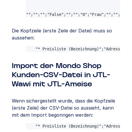
"";"";"";"False";"";"";"0";"Frau";"";"";"";""
"";"";"";"False";"";"";"0";"Herr";"";"";"";""
"";"";"";"False";"";"";"0";"Frau";"";"";"";""
Die Kopfzeile (erste Zeile der Datei) muss so
aussehen:
"* Preisliste (Bezeichnung)";"Adresszusat
Import der Mondo Shop
Kunden-CSV-Datei in JTL-
Wawi mit JTL-Ameise
Wenn sichergestellt wurde, dass die Kopfzeile
(erste Zeile) der CSV-Datei so aussieht, kann
mit dem Import begonngen werden:
"* Preisliste (Bezeichnung)";"Adresszusat