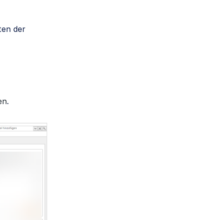
ten der
en
.