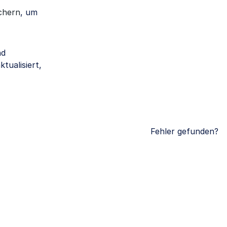
chern
, um
nd
tualisiert,
Fehler gefunden?