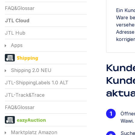
FAQ&Glossar
Ein Kun
Ware bes
JTL Cloud
versehe
Adresse
JTL Hub
korrigie
Apps
Kund
Shipping 2.0 NEU
Kund
JTL-ShippingLabels 1.0 ALT
aktua
JTL-Track&Trace
FAQ&Glossar
Öffne
Wawi.
Marktplatz Amazon
Suchen