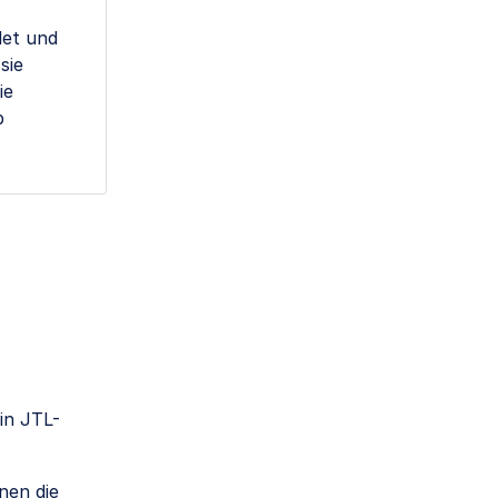
det und
sie
ie
p
in JTL-
nen die