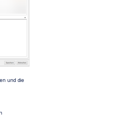
en und die
n