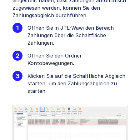
eingestellt haben, dass Zahlungen automatisch
zugewiesen werden, können Sie den
Zahlungsabgleich durchführen.
Öffnen Sie in JTL-Wawi den Bereich
Zahlungen über die Schaltfläche
Zahlungen
.
Öffnen Sie den Ordner
Kontobewegungen
.
Klicken Sie auf die Schaltfläche
Abgleich
starten
, um den Zahlungsabgleich zu
starten.