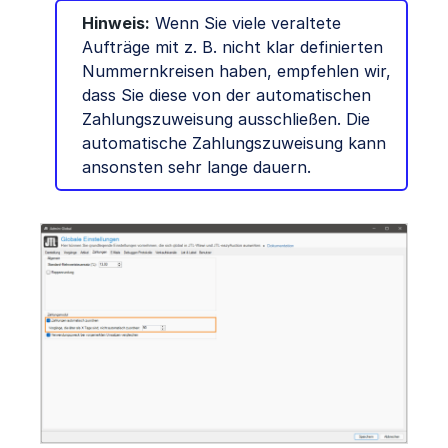
Hinweis:
Wenn Sie viele veraltete
Aufträge mit z. B. nicht klar definierten
Nummernkreisen haben, empfehlen wir,
dass Sie diese von der automatischen
Zahlungszuweisung ausschließen. Die
automatische Zahlungszuweisung kann
ansonsten sehr lange dauern.