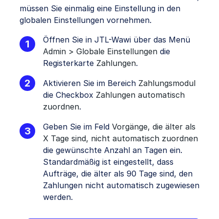
müssen Sie einmalig eine Einstellung in den
globalen Einstellungen vornehmen.
Öffnen Sie in JTL-Wawi über das Menü
Admin > Globale Einstellungen
die
Registerkarte
Zahlungen
.
Aktivieren Sie im Bereich
Zahlungsmodul
die Checkbox
Zahlungen automatisch
zuordnen
.
Geben Sie im Feld
Vorgänge, die älter als
X Tage sind, nicht automatisch zuordnen
die gewünschte Anzahl an Tagen ein.
Standardmäßig ist eingestellt, dass
Aufträge, die älter als 90 Tage sind, den
Zahlungen nicht automatisch zugewiesen
werden.