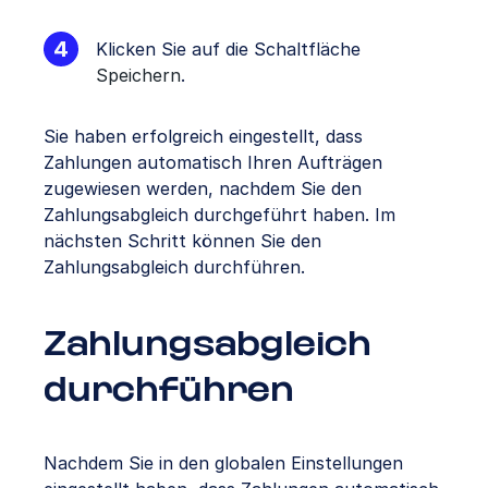
Klicken Sie auf die Schaltfläche
Speichern
.
Sie haben erfolgreich eingestellt, dass
Zahlungen automatisch Ihren Aufträgen
zugewiesen werden, nachdem Sie den
Zahlungsabgleich durchgeführt haben. Im
nächsten Schritt können Sie den
Zahlungsabgleich durchführen.
Zahlungsabgleich
durchführen
Nachdem Sie in den globalen Einstellungen