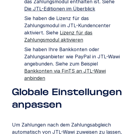
das Zahlungsmodul enthalten ist. Siehe
Die JTL-Editionen im Überblick
Sie haben die Lizenz für das
Zahlungsmodul im JTL-Kundencenter
aktiviert. Siehe
Lizenz für das
Zahlungsmodul aktivieren
Sie haben Ihre Bankkonten oder
Zahlungsanbieter wie PayPal in JTL-Wawi
angebunden. Siehe zum Beispiel
Bankkonten via FinTS an JTL-Wawi
anbinden
Globale Einstellungen
anpassen
Um Zahlungen nach dem Zahlungsabgleich
automatisch von JTL-Wawi zuweisen zu lassen,