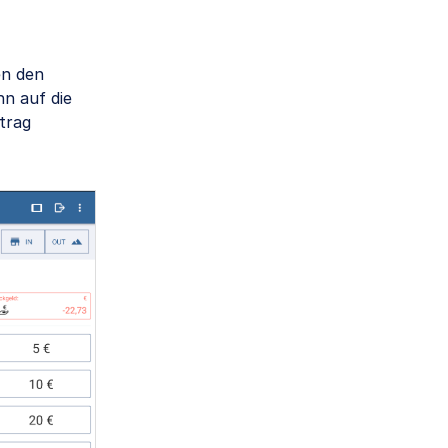
en den
nn auf die
trag