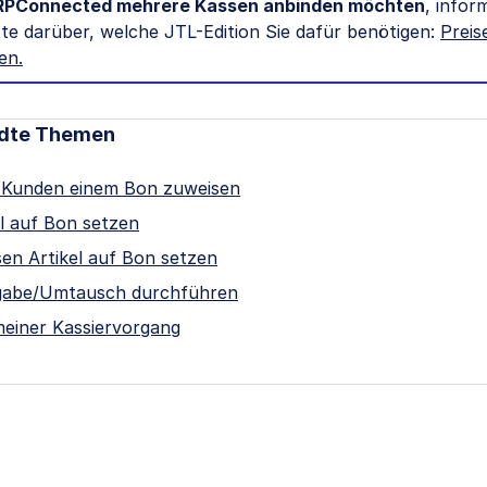
RPConnected mehrere Kassen anbinden möchten
, infor
itte darüber, welche JTL-Edition Sie dafür benötigen:
Preis
nen
.
dte Themen
 Kunden einem Bon zuweisen
el auf Bon setzen
sen Artikel auf Bon setzen
abe/Umtausch durchführen
meiner Kassiervorgang