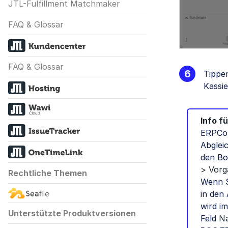
JTL-Fulfillment Matchmaker
FAQ & Glossar
FAQ & Glossar
Tippe
Kassie
Info f
ERPCon
Abglei
den Bo
> Vorg
Rechtliche Themen
Wenn S
in den
wird i
Unterstützte Produktversionen
Feld
N