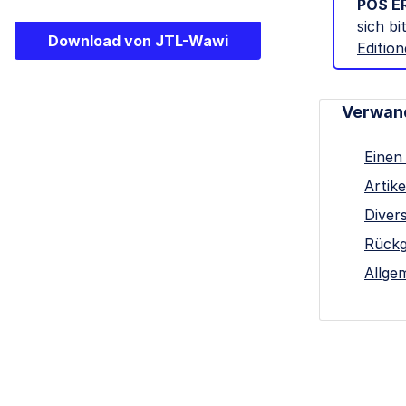
POS E
sich b
Download von JTL-Wawi
Editio
Verwan
Einen
Artik
Diver
Rückg
Allge