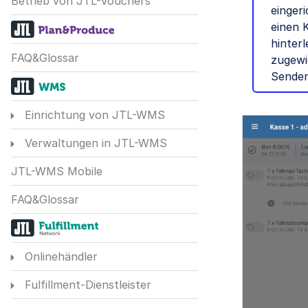
Betrieb von JTL-Vouchers
einger
einen 
hinter
FAQ&Glossar
zugewi
Senden
Einrichtung von JTL-WMS
Verwaltungen in JTL-WMS
JTL-WMS Mobile
FAQ&Glossar
Onlinehändler
Fulfillment-Dienstleister