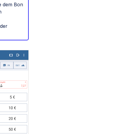
ie dem Bon
n
 der