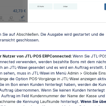
n Sie auf
Abschließen
. Die Ausgabe wird gestartet und die
ransicht geschlossen.
ür Nutzer von JTL-POS ERPConnected:
Wenn Sie JTL-PO
nected verwenden, werden bezahlte Bons mit dem näch
ch an JTL-Wawi gesendet und es wird ein Auftrag erstellt. 
n sehen, muss in JTL-Wawi im Menü
Admin > Globale Eins
änge
die Option
POS-Vorgänge in JTL-Wawi anzeigen
aktiv
ie im Bon einen Kunden hinterlegt haben, werden die Ku
 Auftrag übernommen. Wenn Sie keinen Kunden hinterlegt
m Auftrag im Feld
Kundennummer
der
Name der Kasse
und 
achname
die Kennung
Laufkunde
hinterlegt.
Wenn Sie übe