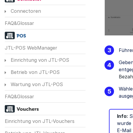
Connectoren
FAQ&Glossar
JTL-POS WebManager
Führen
Einrichtung von JTL-POS
Geben
entge
Betrieb von JTL-POS
Bezah
Wartung von JTL-POS
Wähle
ausge
FAQ&Glossar
Info:
Si
Einrichtung von JTL-Vouchers
wurde u
E-Mail