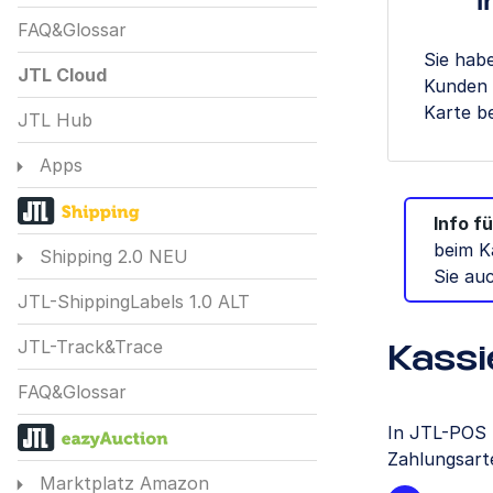
I
FAQ&Glossar
Sie hab
JTL Cloud
Kunden 
Karte b
JTL Hub
Apps
Info f
beim K
Shipping 2.0 NEU
Sie au
JTL-ShippingLabels 1.0 ALT
JTL-Track&Trace
Kass
FAQ&Glossar
In JTL-POS 
Zahlungsarte
Marktplatz Amazon