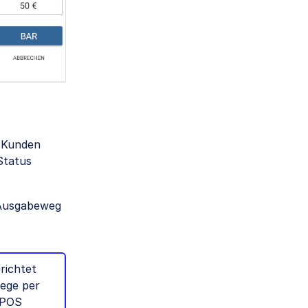
m Kunden
Status
 Ausgabeweg
richtet
lege per
-POS