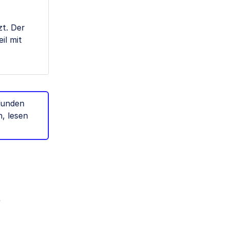
zt. Der
il mit
Kunden
, lesen
e