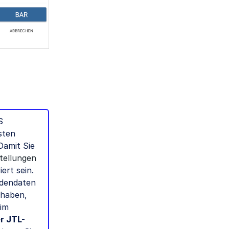
S
sten
Damit Sie
tellungen
iert sein.
ndendaten
 haben,
im
r JTL-