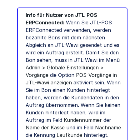
Info für Nutzer von JTL-POS
ERPConnected:
Wenn Sie JTL-POS
ERPConnected verwenden, werden
bezahlte Bons mit dem nächsten
Abgleich an JTL-Wawi gesendet und es
wird ein Auftrag erstellt. Damit Sie den
Bon sehen, muss in JTL-Wawi im Menü
Admin > Globale Einstellungen >
Vorgänge
die Option
POS-Vorgänge in
JTL-Wawi anzeigen
aktiviert sein. Wenn
Sie im Bon einen Kunden hinterlegt
haben, werden die Kundendaten in den
Auftrag übernommen. Wenn Sie keinen
Kunden hinterlegt haben, wird im
Auftrag im Feld
Kundennummer
der
Name der Kasse
und im Feld
Nachname
die Kennung
Laufkunde
hinterlegt.