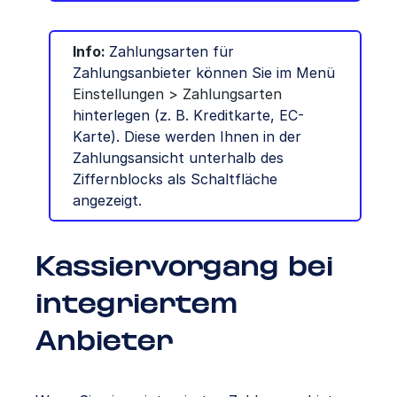
Info:
Zahlungsarten für
Zahlungsanbieter können Sie im Menü
Einstellungen > Zahlungsarten
hinterlegen (z. B. Kreditkarte, EC-
Karte). Diese werden Ihnen in der
Zahlungsansicht unterhalb des
Ziffernblocks als Schaltfläche
angezeigt.
Kassiervorgang bei
integriertem
Anbieter