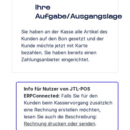
Ihre
Aufgabe/Ausgangslage
Sie haben an der Kasse alle Artikel des
Kunden auf den Bon gesetzt und der
Kunde möchte jetzt mit Karte
bezahlen. Sie haben bereits einen
Zahlungsanbieter eingerichtet.
Info für Nutzer von JTL-POS
ERPConnected:
Falls Sie für den
Kunden beim Kassiervorgang zusätzlich
eine Rechnung erstellen möchten,
lesen Sie auch die Beschreibung:
Rechnung drucken oder senden
.