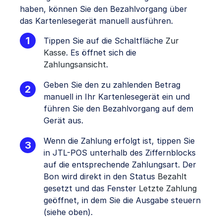
haben, können Sie den Bezahlvorgang über
das Kartenlesegerät manuell ausführen.
Tippen Sie auf die Schaltfläche
Zur
Kasse
. Es öffnet sich die
Zahlungsansicht
.
Geben Sie den zu zahlenden Betrag
manuell in Ihr Kartenlesegerät ein und
führen Sie den Bezahlvorgang auf dem
Gerät aus.
Wenn die Zahlung erfolgt ist, tippen Sie
in JTL-POS unterhalb des Ziffernblocks
auf die entsprechende Zahlungsart. Der
Bon wird direkt in den Status
Bezahlt
gesetzt und das Fenster
Letzte Zahlung
geöffnet, in dem Sie die Ausgabe steuern
(siehe oben).