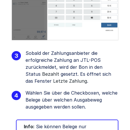
Sobald der Zahlungsanbieter die
erfolgreiche Zahlung an JTL-POS
zurückmeldet, wird der Bon in den
Status
Bezahlt
gesetzt. Es öffnet sich
das Fenster
Letzte Zahlung
.
Wählen Sie über die Checkboxen, welche
Belege über welchen Ausgabeweg
ausgegeben werden sollen.
Info:
Sie können Belege nur