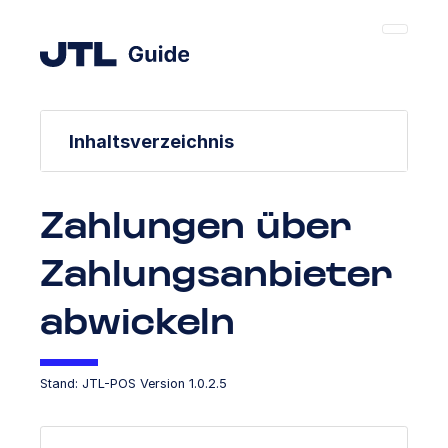
Inhaltsverzeichnis
Zahlungen über
Zahlungsanbieter
abwickeln
Stand: JTL-POS Version 1.0.2.5