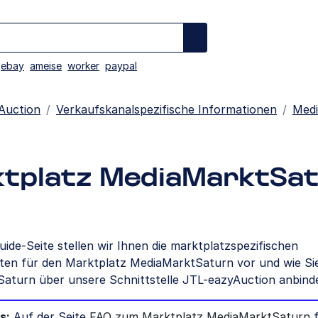
ebay
ameise
worker
paypal
Auction
Verkaufskanalspezifische Informationen
Med
tplatz MediaMarktSa
uide-Seite stellen wir Ihnen die marktplatzspezifischen
ten für den Marktplatz MediaMarktSaturn vor und wie Si
aturn über unsere Schnittstelle JTL-eazyAuction anbind
s:
Auf der Seite
FAQ zum Marktplatz MediaMarktSaturn
f