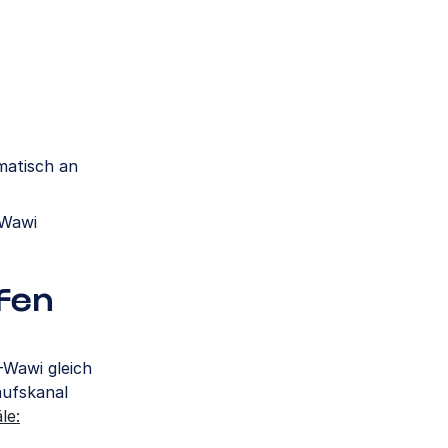
matisch an
-Wawi
fen
-Wawi gleich
aufskanal
le: