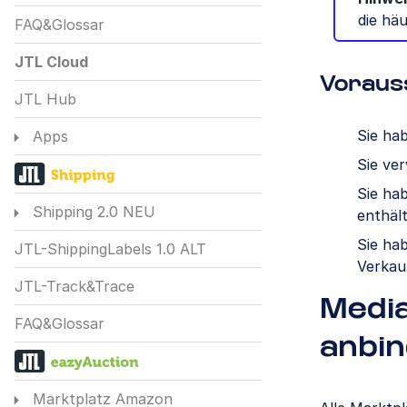
die hä
FAQ&Glossar
JTL Cloud
Voraus
JTL Hub
Sie ha
Apps
Sie ve
Sie ha
Shipping 2.0 NEU
enthäl
Sie hab
JTL-ShippingLabels 1.0 ALT
Verkau
JTL-Track&Trace
Medi
FAQ&Glossar
anbi
Marktplatz Amazon