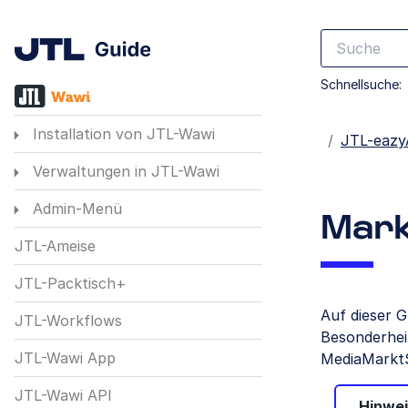
Schnellsuche:
Installation von JTL-Wawi
Startseite
JTL-eazy
Verwaltungen in JTL-Wawi
Admin-Menü
Mark
JTL-Ameise
JTL-Packtisch+
Auf dieser G
JTL-Workflows
Besonderhei
JTL-Wawi App
MediaMarktS
JTL-Wawi API
Hinwei