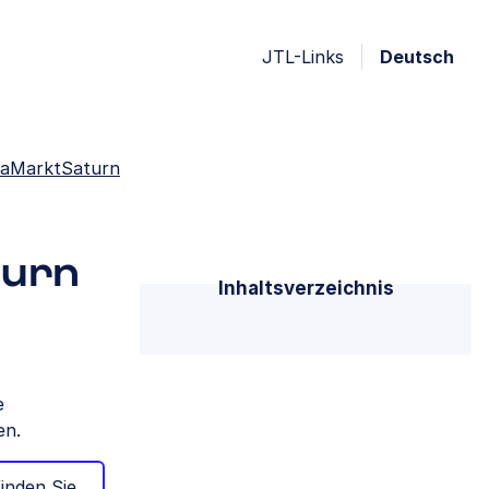
JTL-Links
Deutsch
iaMarktSaturn
turn
Inhaltsverzeichnis
e
en.
inden Sie