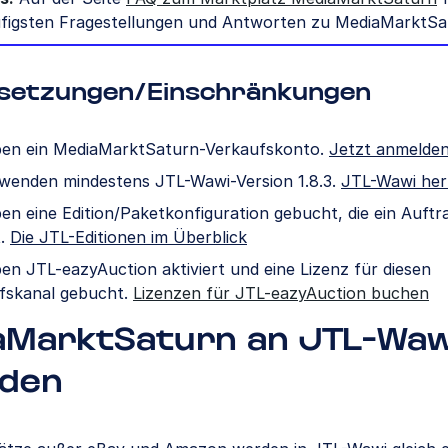
ufigsten Fragestellungen und Antworten zu MediaMarktSa
setzungen/Einschränkungen
ben ein MediaMarktSaturn-Verkaufskonto.
Jetzt anmelde
rwenden mindestens JTL-Wawi-Version 1.8.3.
JTL-Wawi her
ben eine Edition/Paketkonfiguration gebucht, die ein Auft
t.
Die JTL-Editionen im Überblick
en JTL-eazyAuction aktiviert und eine Lizenz für diesen
fskanal gebucht.
Lizenzen für JTL-eazyAuction buchen
aMarktSaturn an JTL-Waw
nden