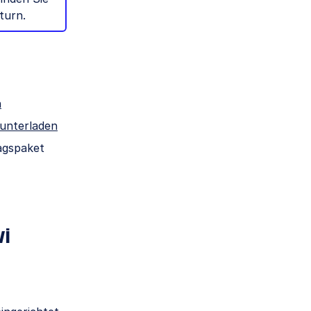
turn.
n
unterladen
ragspaket
i