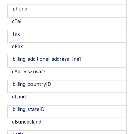
phone
cTel
fax
cFax
billing_additional_address_line1
cAdressZusatz
billing_countryID
cLand
billing_stateID
cBundesland